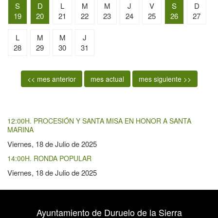
S
D
L
M
M
J
V
S
D
19
20
21
22
23
24
25
26
27
L
M
M
J
28
29
30
31
<< mes anterior
mes actual
mes siguiente >>
12:00H. PROCESIÓN Y SANTA MISA EN HONOR A SANTA
MARINA
Viernes, 18 de Julio de 2025
14:00H. RONDA POPULAR
Viernes, 18 de Julio de 2025
Ayuntamiento de Duruelo de la Sierra