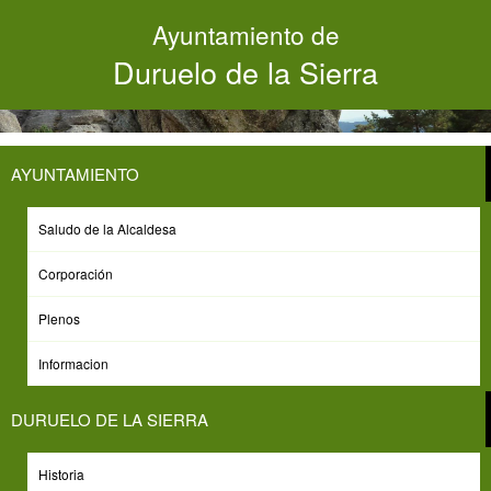
Pasar
Ayuntamiento de
al
contenido
Duruelo de la Sierra
principal
AYUNTAMIENTO
14:00H. RONDA POPULAR
Saludo de la Alcaldesa
Corporación
Viernes, 18 de Julio de 2025
Plenos
Informacion
DURUELO DE LA SIERRA
Historia