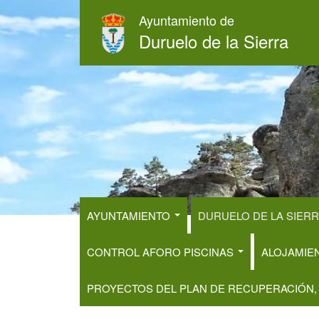
Pasar
Ayuntamiento de
al
Duruelo de la Sierra
contenido
principal
AYUNTAMIENTO
DURUELO DE LA SIER
CONTROL AFORO PISCINAS
ALOJAMIE
PROYECTOS DEL PLAN DE RECUPERACIÓN,