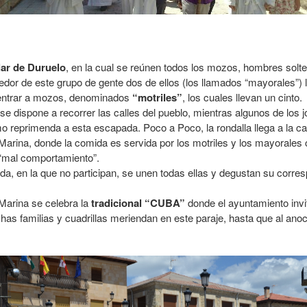
ar de Duruelo
, en la cual se reúnen todos los mozos, hombres sol
or de este grupo de gente dos de ellos (los llamados “mayorales”) l
 entrar a mozos, denominados
“motriles”
, los cuales llevan un cinto.
 dispone a recorrer las calles del pueblo, mientras algunos de los j
o reprimenda a esta escapada. Poco a Poco, la rondalla llega a la ca
Marina, donde la comida es servida por los motriles y los mayorales 
 “mal comportamiento”.
a, en la que no participan, se unen todas ellas y degustan su corre
 Marina se celebra la
tradicional “CUBA”
donde el ayuntamiento invit
s familias y cuadrillas meriendan en este paraje, hasta que al anoc