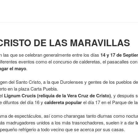
CRISTO DE LAS MARAVILLAS
on las que se celebran generalmente entre los días
14 y 17 de Septi
 diferentes eventos como el concurso de calderetas, el pasacalles co
ngar el mayo
.
agen del Santo Cristo, a la que Durolenses y gentes de los pueblos d
erto en la plaza Carta Puebla.
 el
Lignum Crucis (reliquia de la Vera Cruz de Cristo)
, y después se
e difuntos del día 16 y
caldereta popular
el día 17 en el Parque de la
ograma de espectáculos, así como charangas tanto diurnas como noct
más madrugadores unidos a los más trasnochadores, suelen ir a dar
l
pequeño refrigerio a todo vecino que se acerca por sus casas.