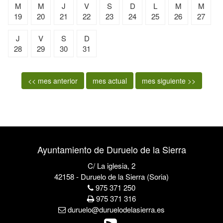
M
M
J
V
S
D
L
M
M
19
20
21
22
23
24
25
26
27
J
V
S
D
28
29
30
31
<< mes anterior
mes actual
mes siguiente >>
Ayuntamiento de Duruelo de la Sierra
C/ La iglesia, 2
42158 - Duruelo de la Sierra (Soria)
975 371 250
975 371 316
duruelo@duruelodelasierra.es