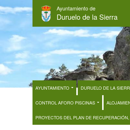
Pasar
Ayuntamiento de
al
Duruelo de la Sierra
contenido
principal
AYUNTAMIENTO
DURUELO DE LA SIER
CONTROL AFORO PISCINAS
ALOJAMIE
PROYECTOS DEL PLAN DE RECUPERACIÓN,