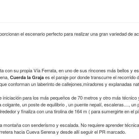
porcionan el escenario perfecto para realizar una gran variedad de ac
a con su propia Vía Ferrata, en uno de sus rincones más bellos y esp
rena,
Cuerda la Graja
es el paraje por donde transcurre el recorrido
 que conforman un laberinto de callejones,miradores y explanadas na
de iniciación para los más pequeños de 70 metros y otro más técnico
 colgante, un poste de equilibrio , un puente nepalí, escaleras...., u
ededor y finaliza con una tirolina de 164 m ( para sumergirte en el p
cla montaña con senderismo y escalada. No requiere aprender técnic
rretera hacia Cueva Serena y desde allí seguir el PR marcado.