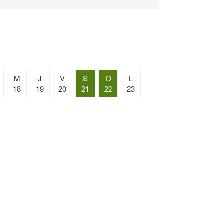
M
J
V
S
D
L
18
19
20
21
22
23