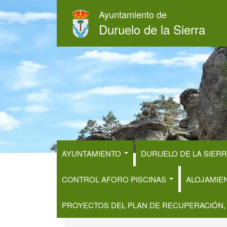
Pasar
Ayuntamiento de
al
Duruelo de la Sierra
contenido
principal
AYUNTAMIENTO
DURUELO DE LA SIER
CONTROL AFORO PISCINAS
ALOJAMIE
PROYECTOS DEL PLAN DE RECUPERACIÓN,