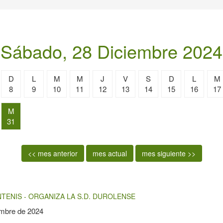
Sábado, 28 Diciembre 2024
D
L
M
M
J
V
S
D
L
M
8
9
10
11
12
13
14
15
16
17
M
31
<< mes anterior
mes actual
mes siguiente >>
TENIS - ORGANIZA LA S.D. DUROLENSE
embre de 2024