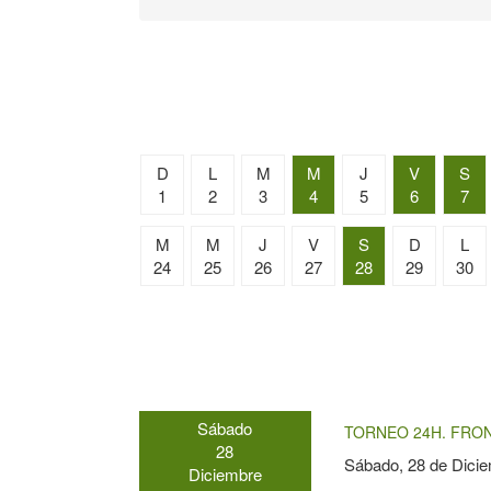
D
L
M
M
J
V
S
1
2
3
4
5
6
7
M
M
J
V
S
D
L
24
25
26
27
28
29
30
Sábado
TORNEO 24H. FRON
28
Sábado, 28 de Dici
Diciembre