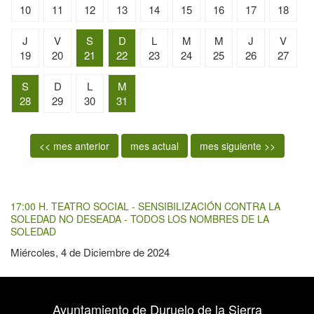
10
11
12
13
14
15
16
17
18
J
V
S
D
L
M
M
J
V
19
20
21
22
23
24
25
26
27
S
D
L
M
28
29
30
31
<< mes anterior
mes actual
mes siguiente >>
17:00 H. TEATRO SOCIAL - SENSIBILIZACIÓN CONTRA LA
SOLEDAD NO DESEADA - TODOS LOS NOMBRES DE LA
SOLEDAD
Miércoles, 4 de Diciembre de 2024
Ayuntamiento de Duruelo de la Sierra