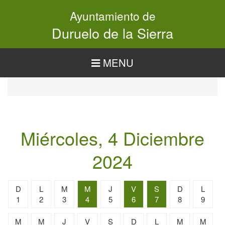
Pasar
Ayuntamiento de
al
contenido
Duruelo de la Sierra
principal
MENU
Miércoles, 4 Diciembre
2024
D
L
M
M
J
V
S
D
L
1
2
3
4
5
6
7
8
9
M
M
J
V
S
D
L
M
M