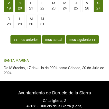
V
S
D
L
M
M
J
V
S
19
20
21
22
23
24
25
26
27
D
L
M
M
28
29
30
31
<< mes anterior
mes actual
mes siguiente >>
SANTA MARINA
De
Miércoles, 17 de Julio de 2024
hasta
Sábado, 20 de Julio de
2024
Ayuntamiento de Duruelo de la Sierra
C/ La iglesia, 2
42158 - Duruelo de la Sierra (Soria)