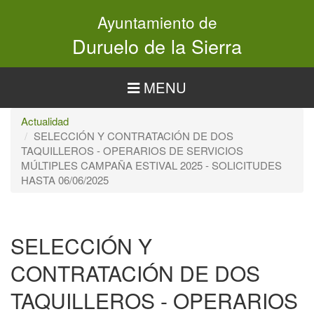
Pasar
Ayuntamiento de
al
contenido
Duruelo de la Sierra
principal
MENU
Actualidad
SELECCIÓN Y CONTRATACIÓN DE DOS
TAQUILLEROS - OPERARIOS DE SERVICIOS
MÚLTIPLES CAMPAÑA ESTIVAL 2025 - SOLICITUDES
HASTA 06/06/2025
SELECCIÓN Y
CONTRATACIÓN DE DOS
TAQUILLEROS - OPERARIOS