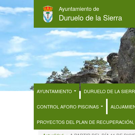
Pasar
Ayuntamiento de
al
Duruelo de la Sierra
contenido
principal
AYUNTAMIENTO
DURUELO DE LA SIER
CONTROL AFORO PISCINAS
ALOJAMIE
PROYECTOS DEL PLAN DE RECUPERACIÓN,