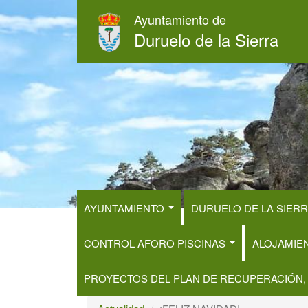
Pasar
Ayuntamiento de
al
Duruelo de la Sierra
contenido
principal
AYUNTAMIENTO
DURUELO DE LA SIER
CONTROL AFORO PISCINAS
ALOJAMIE
PROYECTOS DEL PLAN DE RECUPERACIÓN,