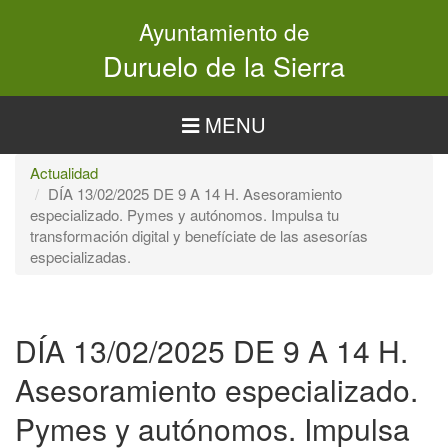
Pasar
Ayuntamiento de
al
contenido
Duruelo de la Sierra
principal
MENU
Actualidad
DÍA 13/02/2025 DE 9 A 14 H. Asesoramiento
especializado. Pymes y autónomos. Impulsa tu
transformación digital y benefíciate de las asesorías
especializadas.
DÍA 13/02/2025 DE 9 A 14 H.
Asesoramiento especializado.
Pymes y autónomos. Impulsa