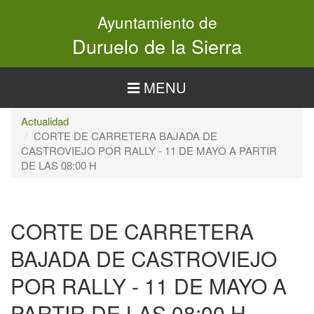
Pasar
Ayuntamiento de
al
contenido
Duruelo de la Sierra
principal
MENU
Actualidad
CORTE DE CARRETERA BAJADA DE
CASTROVIEJO POR RALLY - 11 DE MAYO A PARTIR
DE LAS 08:00 H
CORTE DE CARRETERA
BAJADA DE CASTROVIEJO
POR RALLY - 11 DE MAYO A
PARTIR DE LAS 08:00 H