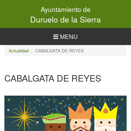
Pasar
Ayuntamiento de
al
contenido
Duruelo de la Sierra
principal
MENU
Actualidad
CABALGATA DE REYES
CABALGATA DE REYES