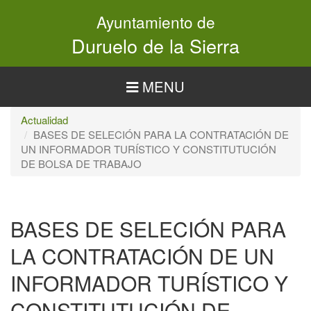
Pasar
Ayuntamiento de
al
contenido
Duruelo de la Sierra
principal
MENU
Actualidad
BASES DE SELECIÓN PARA LA CONTRATACIÓN DE
UN INFORMADOR TURÍSTICO Y CONSTITUTUCIÓN
DE BOLSA DE TRABAJO
BASES DE SELECIÓN PARA
LA CONTRATACIÓN DE UN
INFORMADOR TURÍSTICO Y
CONSTITUTUCIÓN DE