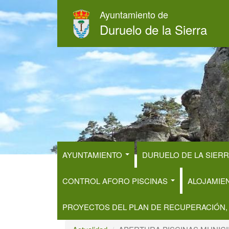
Pasar
Ayuntamiento de
al
Duruelo de la Sierra
contenido
principal
AYUNTAMIENTO
DURUELO DE LA SIER
CONTROL AFORO PISCINAS
ALOJAMIE
PROYECTOS DEL PLAN DE RECUPERACIÓN,