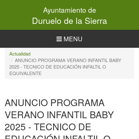
Pasar
Ayuntamiento de
al
contenido
Duruelo de la Sierra
principal
MENU
Actualidad
ANUNCIO PROGRAMA VERANO INFANTIL BABY
2025 - TECNICO DE EDUCACIÓN INFALTIL O
EQUIVALENTE
ANUNCIO PROGRAMA
VERANO INFANTIL BABY
2025 - TECNICO DE
EDUCACIÓN INFALTIL O