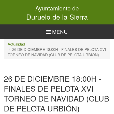
Pasar
Ayuntamiento de
al
contenido
Duruelo de la Sierra
principal
MENU
Actualidad
26 DE DICIEMBRE 18:00H - FINALES DE PELOTA XVI
TORNEO DE NAVIDAD (CLUB DE PELOTA URBIÓN)
26 DE DICIEMBRE 18:00H -
FINALES DE PELOTA XVI
TORNEO DE NAVIDAD (CLUB
DE PELOTA URBIÓN)