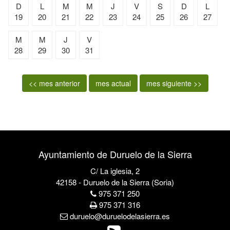
D
L
M
M
J
V
S
D
L
19
20
21
22
23
24
25
26
27
M
M
J
V
28
29
30
31
<< mes anterior
mes actual
mes siguiente >>
Ayuntamiento de Duruelo de la Sierra
C/ La iglesia, 2
42158 - Duruelo de la Sierra (Soria)
975 371 250
975 371 316
duruelo@duruelodelasierra.es