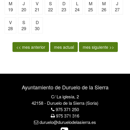
M
J
V
S
D
L
M
M
J
19
20
21
22
23
24
25
26
27
V
S
D
28
29
30
<< mes anterior
mes actual
mes siguiente >>
Ayuntamiento de Duruelo de la Sierra
C/ La iglesia, 2
42158 - Duruelo de la Sierra (Soria)
975 371 250
975 371 316
duruelo@duruelodelasierra.es