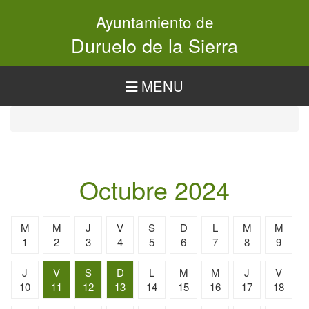
Pasar
Ayuntamiento de
al
contenido
Duruelo de la Sierra
principal
MENU
Octubre 2024
M
M
J
V
S
D
L
M
M
1
2
3
4
5
6
7
8
9
J
V
S
D
L
M
M
J
V
10
11
12
13
14
15
16
17
18