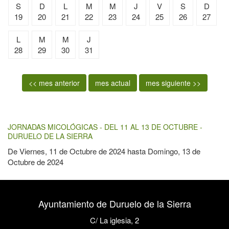
S
D
L
M
M
J
V
S
D
19
20
21
22
23
24
25
26
27
L
M
M
J
28
29
30
31
<< mes anterior
mes actual
mes siguiente >>
JORNADAS MICOLÓGICAS - DEL 11 AL 13 DE OCTUBRE -
DURUELO DE LA SIERRA
De
Viernes, 11 de Octubre de 2024
hasta
Domingo, 13 de
Octubre de 2024
Ayuntamiento de Duruelo de la Sierra
C/ La iglesia, 2